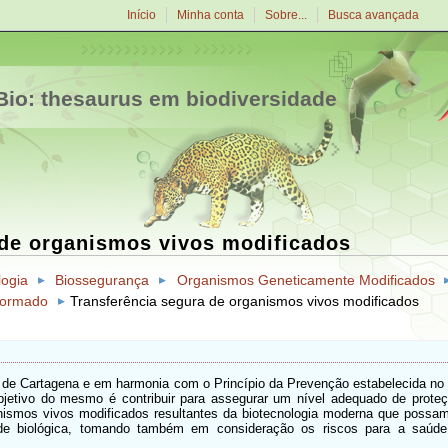
Início
Minha conta
Sobre...
Busca avançada
io: thesaurus em biodiversidade
 de organismos vivos modificados
logia
Biossegurança
Organismos Geneticamente Modificados
nformado
Transferência segura de organismos vivos modificados
 de Cartagena e em harmonia com o Princípio da Prevenção estabelecida no 
jetivo do mesmo é contribuir para assegurar um nível adequado de proteç
ismos vivos modificados resultantes da biotecnologia moderna que possam
idade biológica, tomando também em consideração os riscos para a saúd