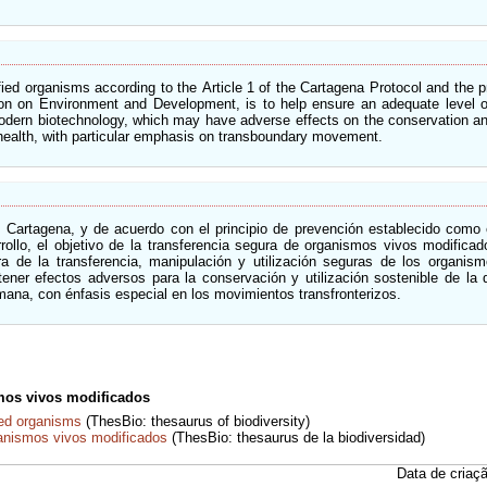
ied organisms according to the Article 1 of the Cartagena Protocol and the pri
ion on Environment and Development, is to help ensure an adequate level of 
dern biotechnology, which may have adverse effects on the conservation and 
 health, with particular emphasis on transboundary movement.
e Cartagena, y de acuerdo con el principio de prevención establecido como e
ollo, el objetivo de la transferencia segura de organismos vivos modificado
a de la transferencia, manipulación y utilización seguras de los organism
ner efectos adversos para la conservación y utilización sostenible de la d
mana, con énfasis especial en los movimientos transfronterizos.
mos vivos modificados
fied organisms
(ThesBio: thesaurus of biodiversity)
ganismos vivos modificados
(ThesBio: thesaurus de la biodiversidad)
Data de criaç