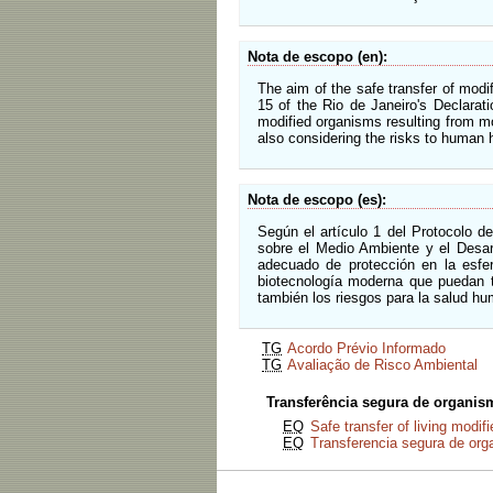
Nota de escopo (en)
The aim of the safe transfer of modif
15 of the Rio de Janeiro's Declarat
modified organisms resulting from mo
also considering the risks to human
Nota de escopo (es)
Según el artículo 1 del Protocolo d
sobre el Medio Ambiente y el Desarr
adecuado de protección en la esfer
biotecnología moderna que puedan te
también los riesgos para la salud hu
TG
Acordo Prévio Informado
TG
Avaliação de Risco Ambiental
Transferência segura de organis
EQ
Safe transfer of living modi
EQ
Transferencia segura de or