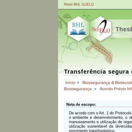
Rede BHL SciELO
ThesB
Transferência segura
Início
Biossegurança & Biotecno
Biossegurança
Acordo Prévio I
Nota de escopo
De acordo com o Art. 1 do Protocolo
o ambiente e desenvolvimento, o ob
manuseamento e utilização de organ
utilização sustentável da divers
movimento transfronteiriço.