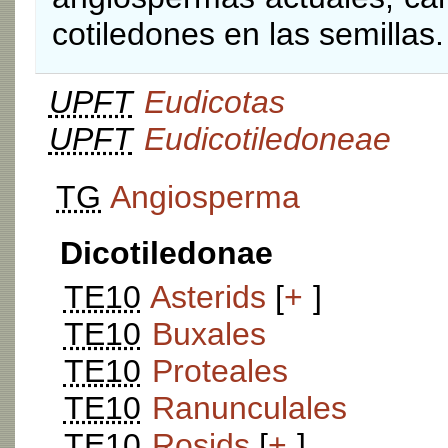
cotiledones en las semillas.
UPFT
Eudicotas
UPFT
Eudicotiledoneae
TG
Angiosperma
Dicotiledonae
TE10
Asterids
[
+
]
TE10
Buxales
TE10
Proteales
TE10
Ranunculales
TE10
Rosids
[
+
]