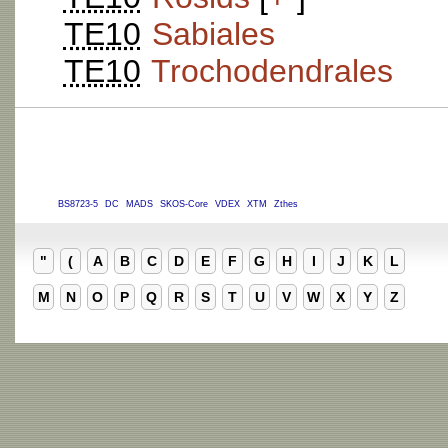
TE10
Sabiales
TE10
Trochodendrales
BS8723-5
DC
MADS
SKOS-Core
VDEX
XTM
Zthes
"
(
A
B
C
D
E
F
G
H
I
J
K
L
M
N
O
P
Q
R
S
T
U
V
W
X
Y
Z