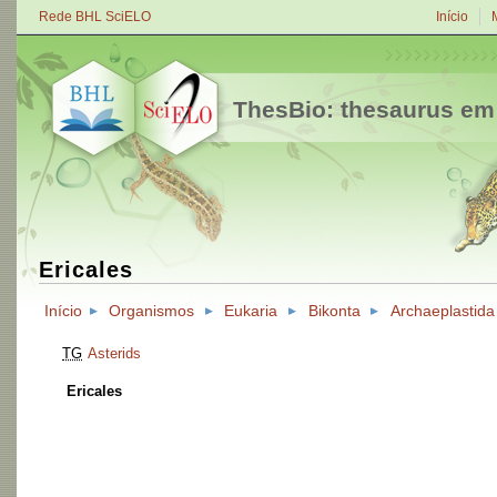
Rede BHL SciELO
Início
ThesBio: thesaurus em
Ericales
Início
Organismos
Eukaria
Bikonta
Archaeplastida
TG
Asterids
Ericales