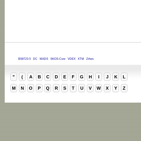
BS8723-5
DC
MADS
SKOS-Core
VDEX
XTM
Zthes
"
(
A
B
C
D
E
F
G
H
I
J
K
L
M
N
O
P
Q
R
S
T
U
V
W
X
Y
Z