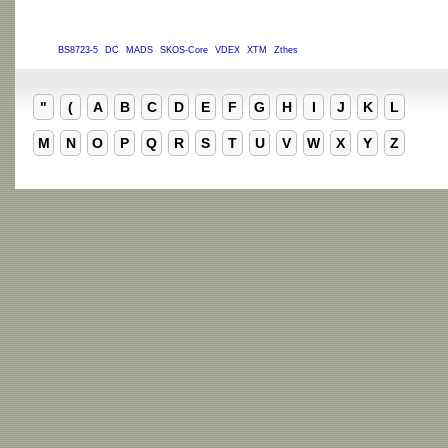
BS8723-5
DC
MADS
SKOS-Core
VDEX
XTM
Zthes
"
(
A
B
C
D
E
F
G
H
I
J
K
L
M
N
O
P
Q
R
S
T
U
V
W
X
Y
Z