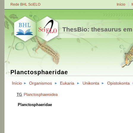
Rede BHL SciELO
Início
ThesBio: thesaurus em
Planctosphaeridae
Início
Organismos
Eukaria
Unikonta
Opistokonta
TG
Planctosphaeroidea
Planctosphaeridae