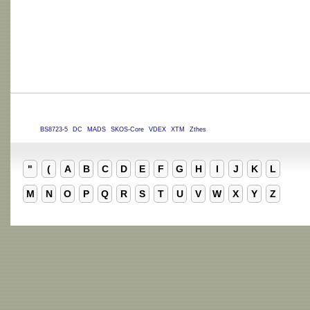
BS8723-5
DC
MADS
SKOS-Core
VDEX
XTM
Zthes
"
(
A
B
C
D
E
F
G
H
I
J
K
L
M
N
O
P
Q
R
S
T
U
V
W
X
Y
Z