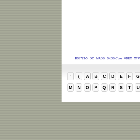
BS8723-5
DC
MADS
SKOS-Core
VDEX
XT
"
(
A
B
C
D
E
F
G
M
N
O
P
Q
R
S
T
U