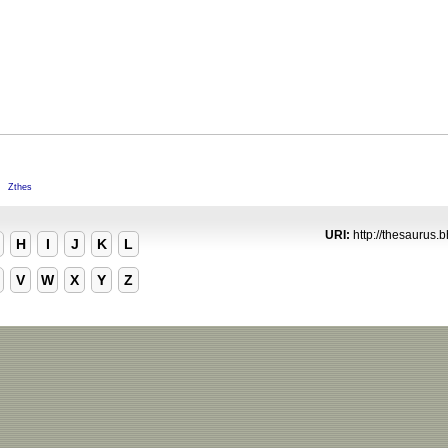
M
Zthes
URI:
http://thesaurus.b
H
I
J
K
L
V
W
X
Y
Z