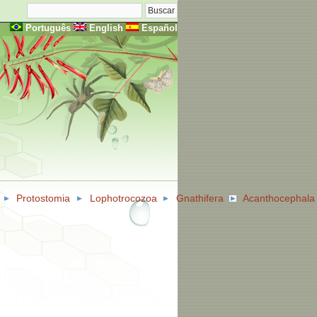
Português
English
Español
Protostomia
Lophotrocozoa
Gnathifera
Acanthocephala