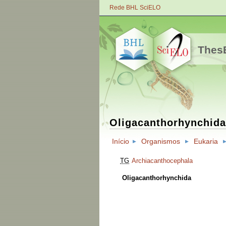
Rede BHL SciELO
ThesB
Oligacanthorhynchida
Início
Organismos
Eukaria
TG
Archiacanthocephala
Oligacanthorhynchida