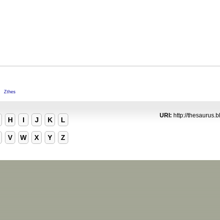
M
Zthes
URI:
http://thesaurus.b
H
I
J
K
L
V
W
X
Y
Z