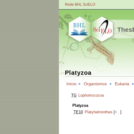
Rede BHL SciELO
ThesB
Platyzoa
Início
Organismos
Eukaria
TG
Lophotrocozoa
Platyzoa
TE10
Platyhelminthes
[
+
]