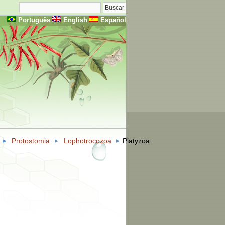
Português
English
Español
Protostomia
Lophotrocozoa
Platyzoa