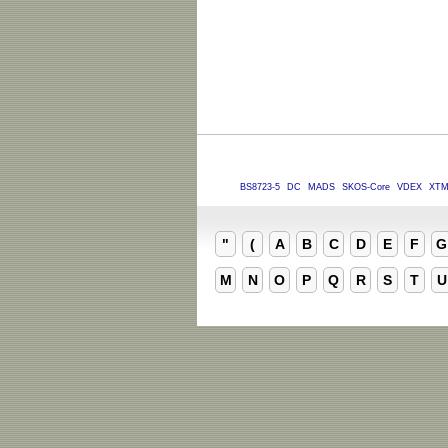
BS8723-5
DC
MADS
SKOS-Core
VDEX
XT
"
(
A
B
C
D
E
F
G
M
N
O
P
Q
R
S
T
U