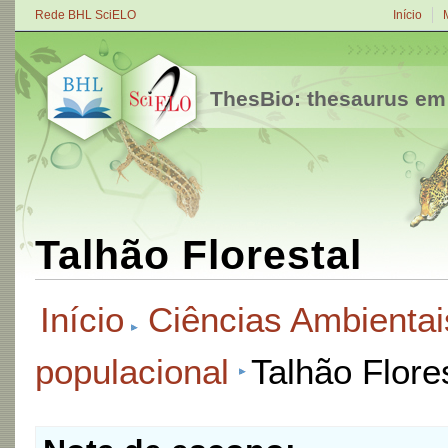
Rede BHL SciELO
Início
ThesBio: thesaurus em
Talhão Florestal
Início
Ciências Ambientai
populacional
Talhão Flore