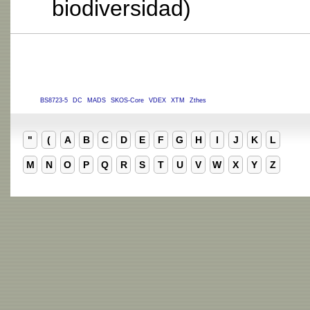
biodiversidad)
BS8723-5
DC
MADS
SKOS-Core
VDEX
XTM
Zthes
"
(
A
B
C
D
E
F
G
H
I
J
K
L
M
N
O
P
Q
R
S
T
U
V
W
X
Y
Z