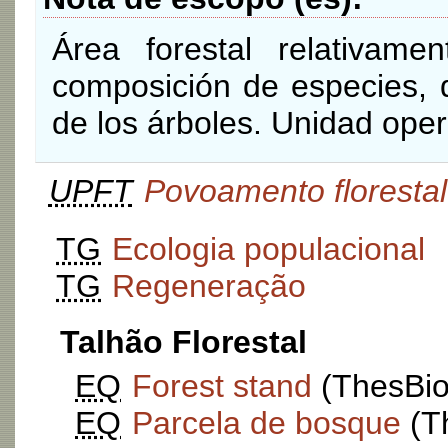
Área forestal relativa
composición de especies, 
de los árboles. Unidad opera
UPFT
Povoamento florestal
TG
Ecologia populacional
TG
Regeneração
Talhão Florestal
EQ
Forest stand
(ThesBio:
EQ
Parcela de bosque
(Th