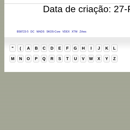
Data de criação: 27
BS8723-5
DC
MADS
SKOS-Core
VDEX
XTM
Zthes
"
(
A
B
C
D
E
F
G
H
I
J
K
L
M
N
O
P
Q
R
S
T
U
V
W
X
Y
Z