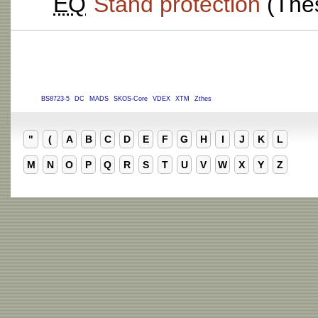
EQ
Stand protection
(Thes
BS8723-5
DC
MADS
SKOS-Core
VDEX
XTM
Zthes
"
(
A
B
C
D
E
F
G
H
I
J
K
L
M
N
O
P
Q
R
S
T
U
V
W
X
Y
Z