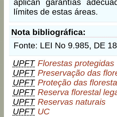
aplican garantías adecua
límites de estas áreas.
Nota bibliográfica
Fonte: LEI No 9.985, DE 
UPFT
Florestas protegidas
UPFT
Preservação das flor
UPFT
Proteção das florest
UPFT
Reserva florestal leg
UPFT
Reservas naturais
UPFT
UC