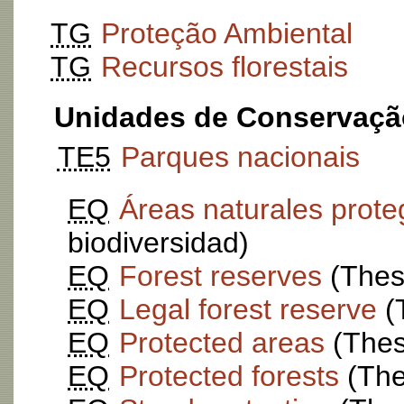
TG
Proteção Ambiental
TG
Recursos florestais
Unidades de Conservaçã
TE5
Parques nacionais
EQ
Áreas naturales prote
biodiversidad)
EQ
Forest reserves
(ThesB
EQ
Legal forest reserve
(T
EQ
Protected areas
(ThesB
EQ
Protected forests
(Thes