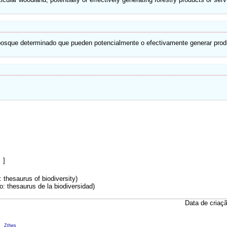
bosque determinado que pueden potencialmente o efectivamente generar produ
]
 thesaurus of biodiversity)
: thesaurus de la biodiversidad)
Data de criaç
M
Zthes