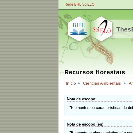
Rede BHL SciELO
ThesB
Recursos florestais
Início
Ciências Ambientais
A
Nota de escopo
"Elementos ou características de det
Nota de escopo (en)
"Elements or characteristics of a part