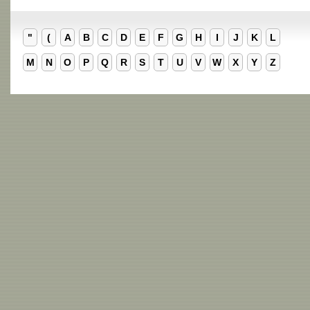
"
(
A
B
C
D
E
F
G
H
I
J
K
L
M
N
O
P
Q
R
S
T
U
V
W
X
Y
Z