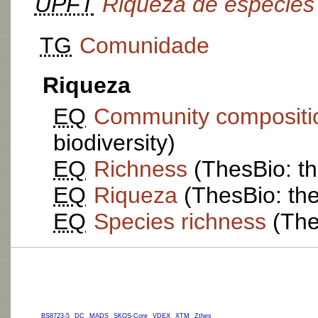
UPFT
Riqueza de espécies
TG
Comunidade
Riqueza
EQ
Community compositi
biodiversity)
EQ
Richness
(ThesBio: th
EQ
Riqueza
(ThesBio: the
EQ
Species richness
(Thes
BS8723-5
DC
MADS
SKOS-Core
VDEX
XTM
Zthes