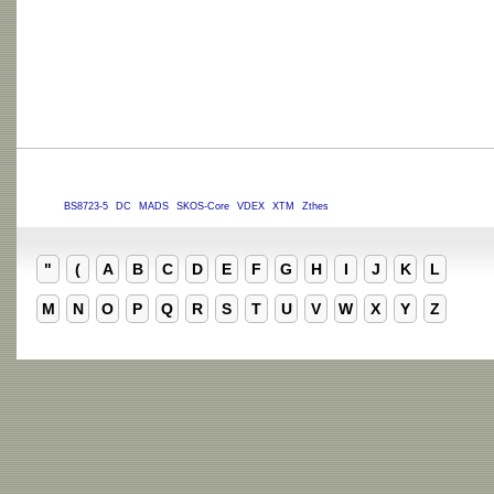
BS8723-5
DC
MADS
SKOS-Core
VDEX
XTM
Zthes
"
(
A
B
C
D
E
F
G
H
I
J
K
L
M
N
O
P
Q
R
S
T
U
V
W
X
Y
Z