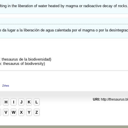
ulting in the liberation of water heated by magma or radioactive decay of rocks
que da lugar a la liberación de agua calentada por el magma o por la desintegrac
 thesaurus de la biodiversidad)
 thesaurus of biodiversity)
M
Zthes
URI:
http://thesaurus.b
H
I
J
K
L
V
W
X
Y
Z