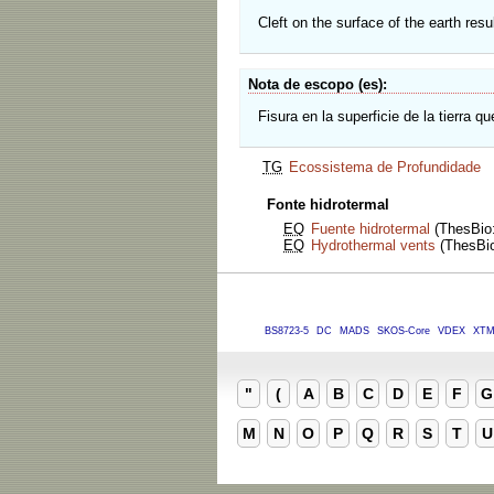
Cleft on the surface of the earth res
Nota de escopo (es)
Fisura en la superficie de la tierra 
TG
Ecossistema de Profundidade
Fonte hidrotermal
EQ
Fuente hidrotermal
(ThesBio:
EQ
Hydrothermal vents
(ThesBio:
BS8723-5
DC
MADS
SKOS-Core
VDEX
XT
"
(
A
B
C
D
E
F
G
M
N
O
P
Q
R
S
T
U