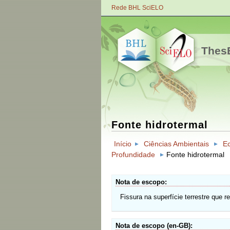
Rede BHL SciELO
ThesB
Fonte hidrotermal
Início
Ciências Ambientais
E
Profundidade
Fonte hidrotermal
Nota de escopo
Fissura na superfície terrestre que 
Nota de escopo (en-GB)