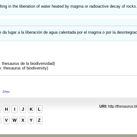
ulting in the liberation of water heated by magma or radioactive decay of rocks
que da lugar a la liberación de agua calentada por el magma o por la desintegrac
 thesaurus de la biodiversidad)
 thesaurus of biodiversity)
M
Zthes
URI:
http://thesaurus.b
H
I
J
K
L
V
W
X
Y
Z