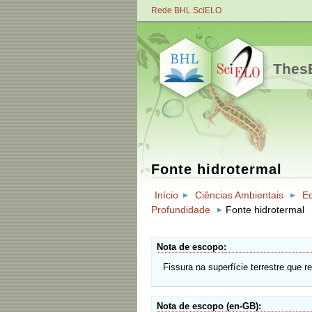
Rede BHL SciELO
ThesB
Fonte hidrotermal
Início
Ciências Ambientais
E
Profundidade
Fonte hidrotermal
Nota de escopo
Fissura na superfície terrestre que 
Nota de escopo (en-GB)