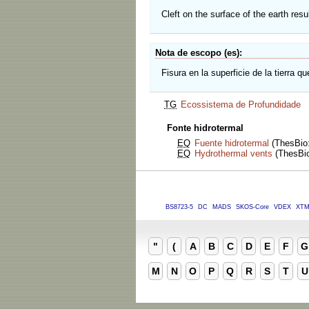
Cleft on the surface of the earth res
Nota de escopo (es)
Fisura en la superficie de la tierra 
TG
Ecossistema de Profundidade
Fonte hidrotermal
EQ
Fuente hidrotermal
(ThesBio:
EQ
Hydrothermal vents
(ThesBio:
BS8723-5
DC
MADS
SKOS-Core
VDEX
XT
"
(
A
B
C
D
E
F
G
M
N
O
P
Q
R
S
T
U