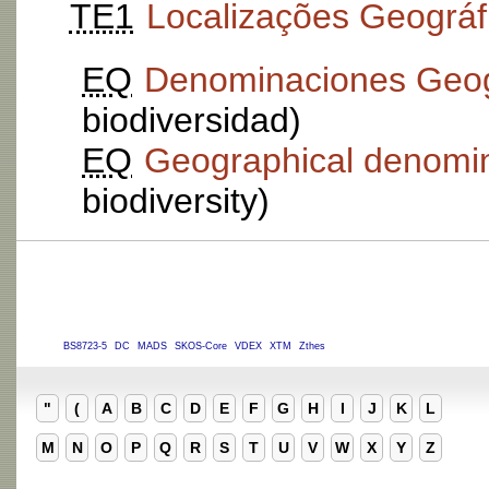
TE1
Localizações Geográfi
EQ
Denominaciones Geog
biodiversidad)
EQ
Geographical denomi
biodiversity)
BS8723-5
DC
MADS
SKOS-Core
VDEX
XTM
Zthes
"
(
A
B
C
D
E
F
G
H
I
J
K
L
M
N
O
P
Q
R
S
T
U
V
W
X
Y
Z