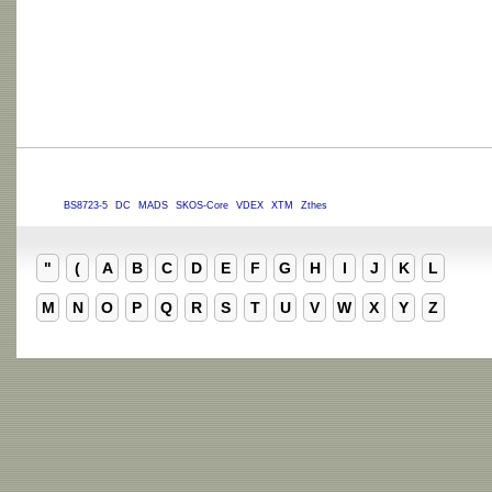
BS8723-5
DC
MADS
SKOS-Core
VDEX
XTM
Zthes
"
(
A
B
C
D
E
F
G
H
I
J
K
L
M
N
O
P
Q
R
S
T
U
V
W
X
Y
Z