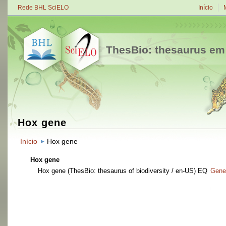
Rede BHL SciELO
Início
ThesBio: thesaurus em
Hox gene
Início
Hox gene
Hox gene
Hox gene
(ThesBio: thesaurus of biodiversity / en-US)
EQ
Gene