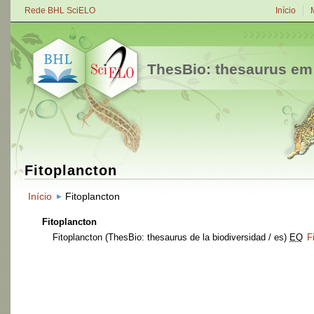
Rede BHL SciELO
Início
ThesBio: thesaurus em
Fitoplancton
Início
Fitoplancton
Fitoplancton
Fitoplancton
(ThesBio: thesaurus de la biodiversidad / es)
EQ
F