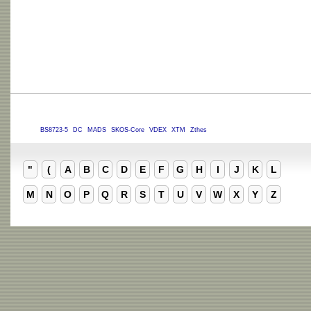
BS8723-5
DC
MADS
SKOS-Core
VDEX
XTM
Zthes
"
(
A
B
C
D
E
F
G
H
I
J
K
L
M
N
O
P
Q
R
S
T
U
V
W
X
Y
Z