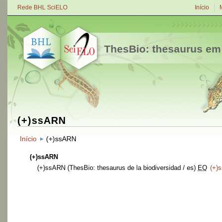
Rede BHL SciELO
Início
ThesBio: thesaurus em
(+)ssARN
Início
(+)ssARN
(+)ssARN
(+)ssARN
(ThesBio: thesaurus de la biodiversidad / es)
EQ
(+)