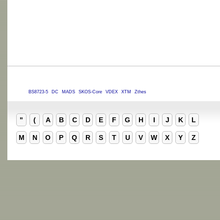
BS8723-5
DC
MADS
SKOS-Core
VDEX
XTM
Zthes
"
(
A
B
C
D
E
F
G
H
I
J
K
L
M
N
O
P
Q
R
S
T
U
V
W
X
Y
Z