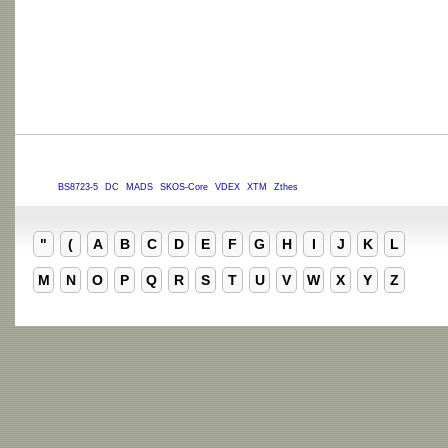
BS8723-5
DC
MADS
SKOS-Core
VDEX
XTM
Zthes
"
(
A
B
C
D
E
F
G
H
I
J
K
L
M
N
O
P
Q
R
S
T
U
V
W
X
Y
Z