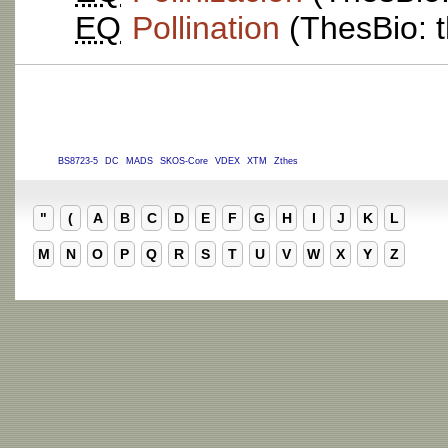
EQ
Pollination
(ThesBio: t
BS8723-5
DC
MADS
SKOS-Core
VDEX
XTM
Zthes
"
(
A
B
C
D
E
F
G
H
I
J
K
L
M
N
O
P
Q
R
S
T
U
V
W
X
Y
Z