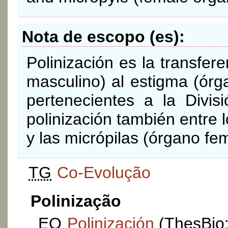
Nota de escopo (es)
Polinización es la transfer
masculino) al estigma (órg
pertenecientes a la Divi
polinización también entre
y las micrópilas (órgano f
TG
Co-Evolução
Polinização
EQ
Polinización
(ThesBio: