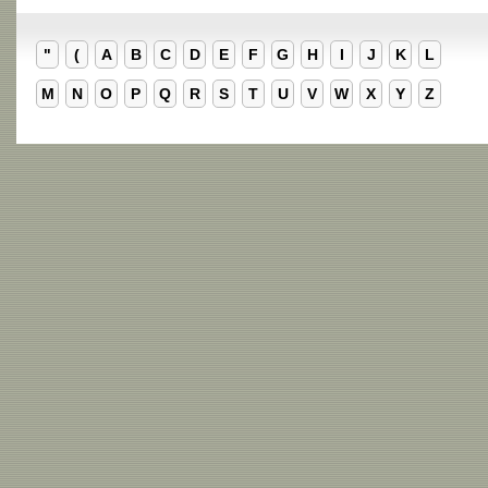
"
(
A
B
C
D
E
F
G
H
I
J
K
L
M
N
O
P
Q
R
S
T
U
V
W
X
Y
Z