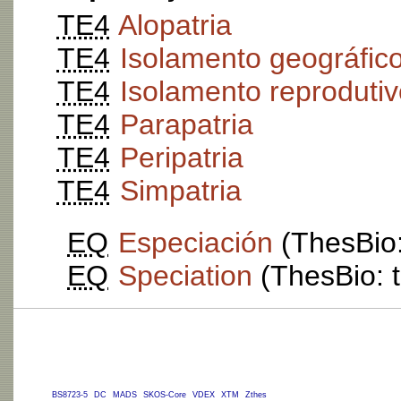
TE4
Alopatria
TE4
Isolamento geográfic
TE4
Isolamento reprodutiv
TE4
Parapatria
TE4
Peripatria
TE4
Simpatria
EQ
Especiación
(ThesBio:
EQ
Speciation
(ThesBio: t
BS8723-5
DC
MADS
SKOS-Core
VDEX
XTM
Zthes