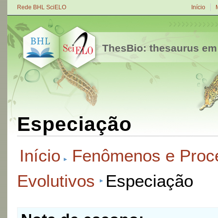
Rede BHL SciELO
Início
ThesBio: thesaurus em
Especiação
Início
Fenômenos e Proc
Evolutivos
Especiação