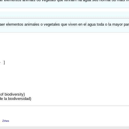
raer elementos animales o vegetales que viven en el agua toda o la mayor par
+
]
f biodiversity)
e la biodiversidad)
M
Zthes