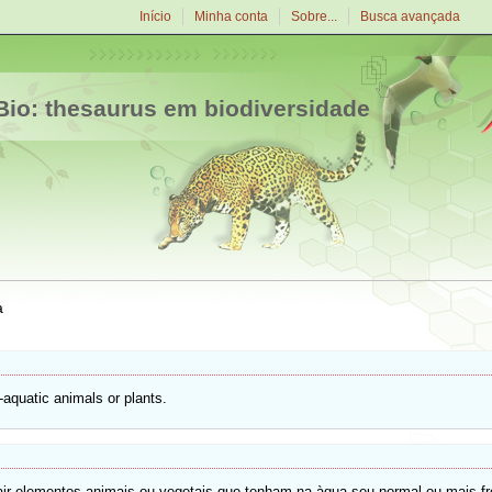
Início
Minha conta
Sobre...
Busca avançada
io: thesaurus em biodiversidade
a
-aquatic animals or plants.
rair elementos animais ou vegetais que tenham na àgua seu normal ou mais fr