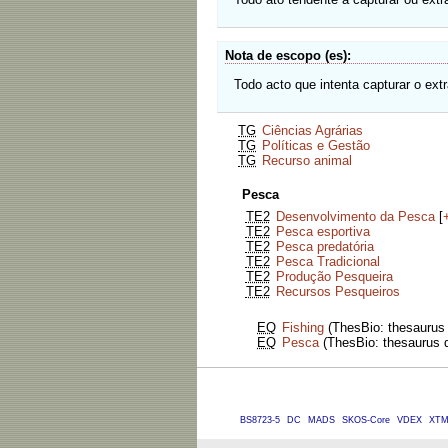
Nota de escopo (es)
Todo acto que intenta capturar o ext
TG
Ciências Agrárias
TG
Políticas e Gestão
TG
Recurso animal
Pesca
TE2
Desenvolvimento da Pesca
[
TE2
Pesca esportiva
TE2
Pesca predatória
TE2
Pesca Tradicional
TE2
Produção Pesqueira
TE2
Recursos Pesqueiros
EQ
Fishing
(ThesBio: thesaurus o
EQ
Pesca
(ThesBio: thesaurus d
BS8723-5
DC
MADS
SKOS-Core
VDEX
XT