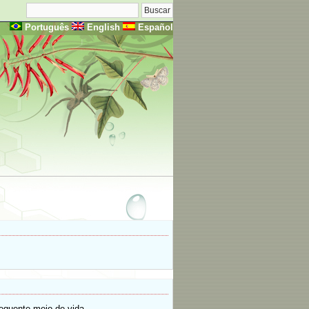
Português
English
Español
equente meio de vida.