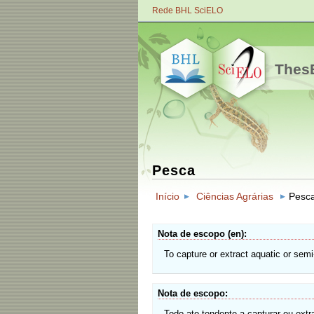
Rede BHL SciELO
ThesB
Pesca
Início
Ciências Agrárias
Pesc
Nota de escopo (en)
To capture or extract aquatic or semi
Nota de escopo
Todo ato tendente a capturar ou ext