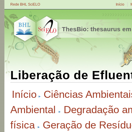
Rede BHL SciELO
Início
ThesBio: thesaurus em
Liberação de Efluen
Início
Ciências Ambientai
Ambiental
Degradação am
física
Geração de Resídu