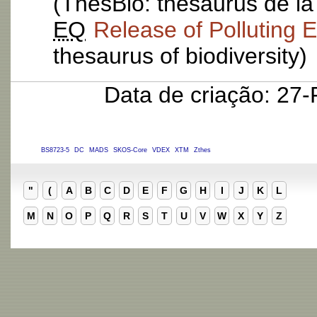
(ThesBio: thesaurus de la
EQ
Release of Polluting E
thesaurus of biodiversity)
Data de criação: 27
BS8723-5
DC
MADS
SKOS-Core
VDEX
XTM
Zthes
"
(
A
B
C
D
E
F
G
H
I
J
K
L
M
N
O
P
Q
R
S
T
U
V
W
X
Y
Z