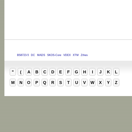
BS8723-5
DC
MADS
SKOS-Core
VDEX
XTM
Zthes
"
(
A
B
C
D
E
F
G
H
I
J
K
L
M
N
O
P
Q
R
S
T
U
V
W
X
Y
Z