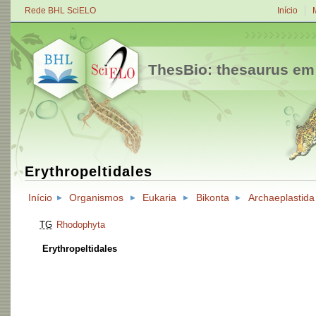
Rede BHL SciELO
Início
ThesBio: thesaurus em
Erythropeltidales
Início
Organismos
Eukaria
Bikonta
Archaeplastida
TG
Rhodophyta
Erythropeltidales