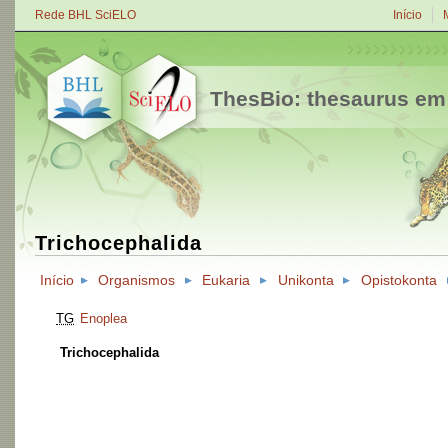
Rede BHL SciELO
Início
ThesBio: thesaurus em
Trichocephalida
Início
Organismos
Eukaria
Unikonta
Opistokonta
TG
Enoplea
Trichocephalida