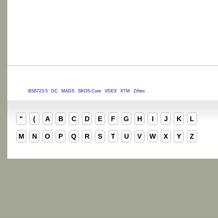
BS8723-5
DC
MADS
SKOS-Core
VDEX
XTM
Zthes
"
(
A
B
C
D
E
F
G
H
I
J
K
L
M
N
O
P
Q
R
S
T
U
V
W
X
Y
Z