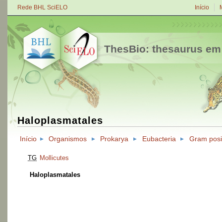
Rede BHL SciELO
Início
ThesBio: thesaurus em
Haloplasmatales
Início
Organismos
Prokarya
Eubacteria
Gram posi
TG
Mollicutes
Haloplasmatales