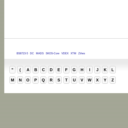
BS8723-5
DC
MADS
SKOS-Core
VDEX
XTM
Zthes
"
(
A
B
C
D
E
F
G
H
I
J
K
L
M
N
O
P
Q
R
S
T
U
V
W
X
Y
Z