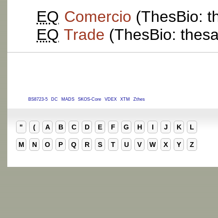
EQ
Comercio
(ThesBio: th
EQ
Trade
(ThesBio: thesau
BS8723-5
DC
MADS
SKOS-Core
VDEX
XTM
Zthes
"
(
A
B
C
D
E
F
G
H
I
J
K
L
M
N
O
P
Q
R
S
T
U
V
W
X
Y
Z