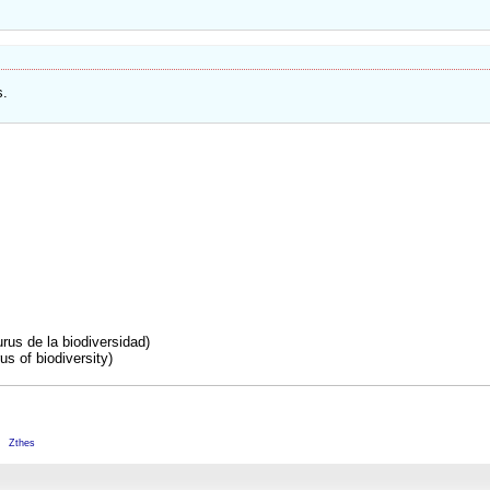
s.
rus de la biodiversidad)
s of biodiversity)
M
Zthes