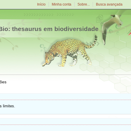
Início
Minha conta
Sobre...
Busca avançada
io: thesaurus em biodiversidade
ões
 limites.