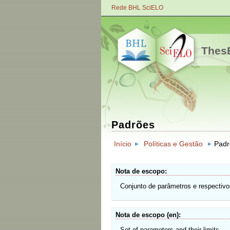
Rede BHL SciELO
ThesB
Padrões
Início
Políticas e Gestão
Padr
Nota de escopo
Conjunto de parâmetros e respectivos
Nota de escopo (en)
Set of parameters and their limits.