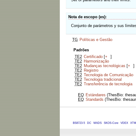
Nota de escopo (es)
Conjunto de parámetros y sus límite
TG
Políticas e Gestão
Padrões
TE2
Certificado
[
+
]
TE2
Harmonização
TE2
Mudanças tecnológicas
[
+
]
TE2
Registro
TE2
Tecnologia de Comunicação
TE2
Tecnologia tradicional
TE2
Transferência de tecnologia
EQ
Estándares
(ThesBio: thesau
EQ
Standards
(ThesBio: thesauru
BS8723-5
DC
MADS
SKOS-Core
VDEX
XT