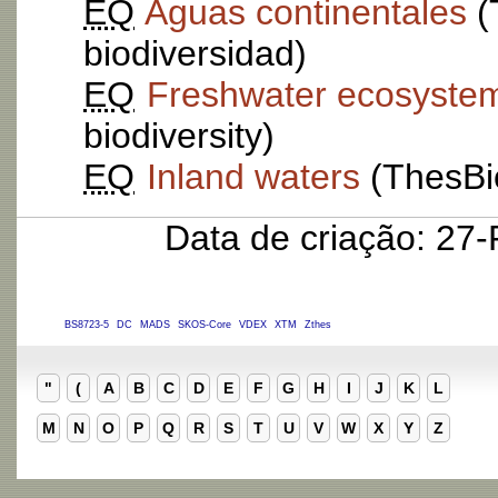
EQ
Aguas continentales
(
biodiversidad)
EQ
Freshwater ecosyste
biodiversity)
EQ
Inland waters
(ThesBio
Data de criação: 27
BS8723-5
DC
MADS
SKOS-Core
VDEX
XTM
Zthes
"
(
A
B
C
D
E
F
G
H
I
J
K
L
M
N
O
P
Q
R
S
T
U
V
W
X
Y
Z