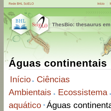
Rede BHL SciELO
Início
ThesBio: thesaurus em
Águas continentais
Início
Ciências
Ambientais
Ecossistema
aquático
Águas continent