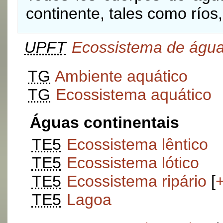
continente, tales como ríos,
UPFT
Ecossistema de águ
TG
Ambiente aquático
TG
Ecossistema aquático
Águas continentais
TE5
Ecossistema lêntico
TE5
Ecossistema lótico
TE5
Ecossistema ripário
[
TE5
Lagoa