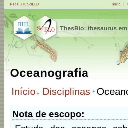
Rede BHL SciELO
Início
ThesBio: thesaurus em
Oceanografia
Início
Disciplinas
Oceano
Nota de escopo