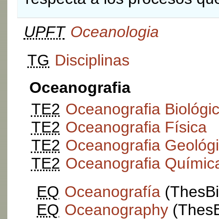
UPFT
Oceanologia
TG
Disciplinas
Oceanografia
TE2
Oceanografia Biológi
TE2
Oceanografia Física
TE2
Oceanografia Geológ
TE2
Oceanografia Químic
EQ
Oceanografía
(ThesBio
EQ
Oceanography
(ThesBi