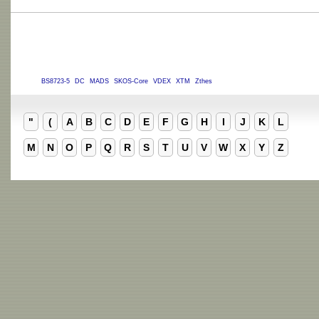
BS8723-5
DC
MADS
SKOS-Core
VDEX
XTM
Zthes
"
(
A
B
C
D
E
F
G
H
I
J
K
L
M
N
O
P
Q
R
S
T
U
V
W
X
Y
Z