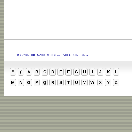
BS8723-5
DC
MADS
SKOS-Core
VDEX
XTM
Zthes
"
(
A
B
C
D
E
F
G
H
I
J
K
L
M
N
O
P
Q
R
S
T
U
V
W
X
Y
Z