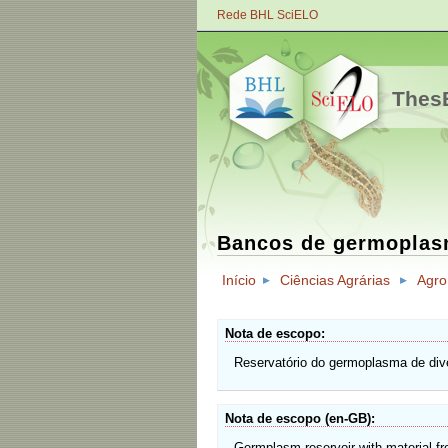
Rede BHL SciELO
ThesB
Bancos de germopla
Início
Ciências Agrárias
Agr
Nota de escopo
Reservatório do germoplasma de div
Nota de escopo (en-GB)
Germplasm reservoir with material fr