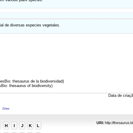
al de diversas especies vegetales.
esBio: thesaurus de la biodiversidad)
Bio: thesaurus of biodiversity)
Data de criaç
M
Zthes
URI:
http://thesaurus.b
H
I
J
K
L