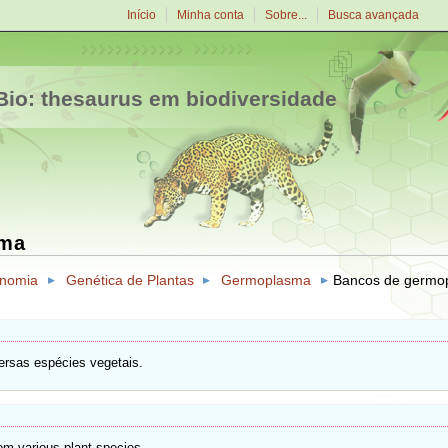
Início
Minha conta
Sobre...
Busca avançada
io: thesaurus em biodiversidade
sma
onomia
Genética de Plantas
Germoplasma
Bancos de germo
ersas espécies vegetais.
om various plant species.