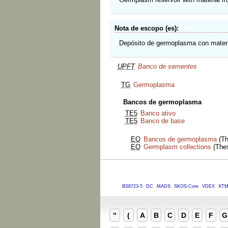
Nota de escopo (es)
Depósito de germoplasma con materi
UPFT
Banco de sementes
TG
Germoplasma
Bancos de germoplasma
TE5
Banco ativo
TE5
Banco de base
EQ
Bancos de germoplasma
(Th
EQ
Germplasm collections
(Thes
BS8723-5
DC
MADS
SKOS-Core
VDEX
XT
"
(
A
B
C
D
E
F
G