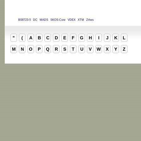
BS8723-5
DC
MADS
SKOS-Core
VDEX
XTM
Zthes
"
(
A
B
C
D
E
F
G
H
I
J
K
L
M
N
O
P
Q
R
S
T
U
V
W
X
Y
Z