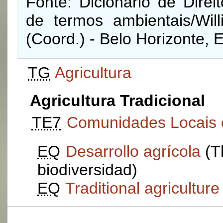
Fonte: Dicionário de Direi
de termos ambientais/Will
(Coord.) - Belo Horizonte, 
TG
Agricultura
Agricultura Tradicional
TE7
Comunidades Locais 
EQ
Desarrollo agrícola
(T
biodiversidad)
EQ
Traditional agriculture