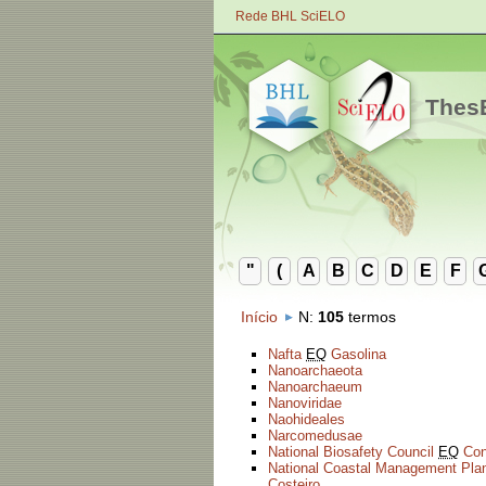
Rede BHL SciELO
ThesB
"
(
A
B
C
D
E
F
Início
N
:
105
termos
Nafta
EQ
Gasolina
Nanoarchaeota
Nanoarchaeum
Nanoviridae
Naohideales
Narcomedusae
National Biosafety Council
EQ
Con
National Coastal Management Pla
Costeiro