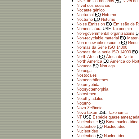
Nivel de los océanos
EQ
Nível do
Nível dos oceanos
Nocaute gênico
Nocturnal
EQ
Noturno
Nocturno
EQ
Noturno
Noise Emission
EQ
Emissão de R
Nomenclatura
USE
Taxonomia
Non-governmental organizations
E
Non-recyclable material
EQ
Materi
Non-renewable resource
EQ
Recur
Normas da Série ISO 14000
Normas de la serie ISO 14000
EQ
North Africa
EQ
África do Norte
North America
EQ
América do Nor
Noruega
EQ
Noruega
Noruega
Nostocales
Notacanthiformes
Notomyotida
Notoryctemorphia
Notostraca
Notothyladales
Noturno
Nova Zelândia
Novo táxon
USE
Taxonomia
NT
USE
Espécie quase ameaçad
Nucleobase
EQ
Base nucleotídica
Nucleotide
EQ
Nucleotídeo
Nucleotídeo
Nucleótido
EQ
Nucleotídeo