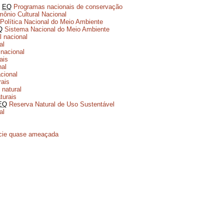
EQ
Programas nacionais de conservação
mônio Cultural Nacional
Política Nacional do Meio Ambiente
Q
Sistema Nacional do Meio Ambiente
l nacional
al
 nacional
ais
nal
cional
rais
natural
turais
EQ
Reserva Natural de Uso Sustentável
al
cie quase ameaçada