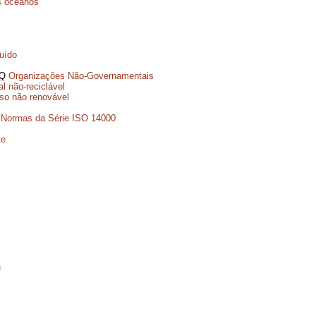
s oceanos
uído
Q
Organizações Não-Governamentais
al não-reciclável
so não renovável
Normas da Série ISO 14000
te
a