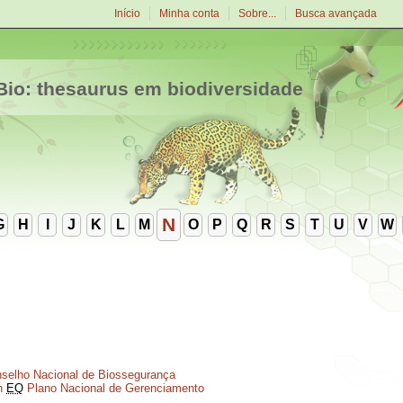
Início
Minha conta
Sobre...
Busca avançada
io: thesaurus em biodiversidade
N
G
H
I
J
K
L
M
O
P
Q
R
S
T
U
V
W
selho Nacional de Biossegurança
n
EQ
Plano Nacional de Gerenciamento