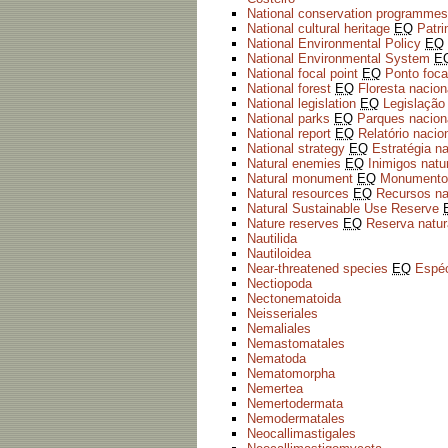
National conservation programmes
National cultural heritage
EQ
Patri
National Environmental Policy
EQ
National Environmental System
E
National focal point
EQ
Ponto foca
National forest
EQ
Floresta nacion
National legislation
EQ
Legislação
National parks
EQ
Parques nacion
National report
EQ
Relatório nacio
National strategy
EQ
Estratégia na
Natural enemies
EQ
Inimigos natu
Natural monument
EQ
Monumento 
Natural resources
EQ
Recursos na
Natural Sustainable Use Reserve
Nature reserves
EQ
Reserva natur
Nautilida
Nautiloidea
Near-threatened species
EQ
Espé
Nectiopoda
Nectonematoida
Neisseriales
Nemaliales
Nemastomatales
Nematoda
Nematomorpha
Nemertea
Nemertodermata
Nemodermatales
Neocallimastigales