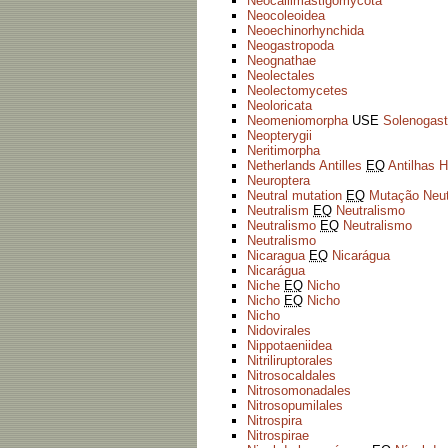
Neocallimastigomycota
Neocoleoidea
Neoechinorhynchida
Neogastropoda
Neognathae
Neolectales
Neolectomycetes
Neoloricata
Neomeniomorpha
USE
Solenogast
Neopterygii
Neritimorpha
Netherlands Antilles
EQ
Antilhas 
Neuroptera
Neutral mutation
EQ
Mutação Neut
Neutralism
EQ
Neutralismo
Neutralismo
EQ
Neutralismo
Neutralismo
Nicaragua
EQ
Nicarágua
Nicarágua
Niche
EQ
Nicho
Nicho
EQ
Nicho
Nicho
Nidovirales
Nippotaeniidea
Nitriliruptorales
Nitrosocaldales
Nitrosomonadales
Nitrosopumilales
Nitrospira
Nitrospirae