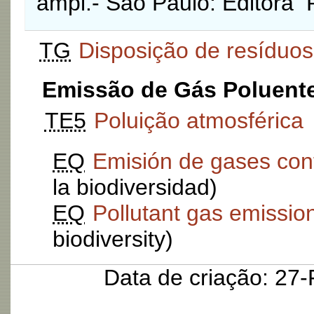
ampl.- São Paulo: Editora R
TG
Disposição de resíduos
Emissão de Gás Poluent
TE5
Poluição atmosférica
EQ
Emisión de gases con
la biodiversidad)
EQ
Pollutant gas emissio
biodiversity)
Data de criação: 27