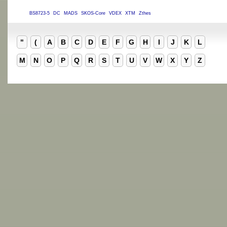
BS8723-5
DC
MADS
SKOS-Core
VDEX
XTM
Zthes
"
(
A
B
C
D
E
F
G
H
I
J
K
L
M
N
O
P
Q
R
S
T
U
V
W
X
Y
Z