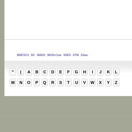
BS8723-5
DC
MADS
SKOS-Core
VDEX
XTM
Zthes
"
(
A
B
C
D
E
F
G
H
I
J
K
L
M
N
O
P
Q
R
S
T
U
V
W
X
Y
Z