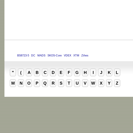
BS8723-5
DC
MADS
SKOS-Core
VDEX
XTM
Zthes
"
(
A
B
C
D
E
F
G
H
I
J
K
L
M
N
O
P
Q
R
S
T
U
V
W
X
Y
Z